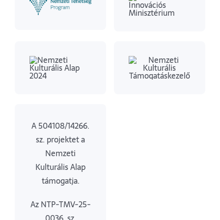
A 504108/14266.
sz. projektet a
Nemzeti
Kulturális Alap
támogatja.
Az NTP-TMV-25-
0036. sz.