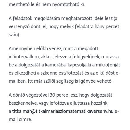
menthető le és nem nyomtatható ki.
A feladatok megoldására meghatározott ideje lesz (a
versenyző dönti el, hogy melyik feladatra hány percet
szán).
Amennyiben előbb végez, mint a megadott
időintervallum, akkor jelezze a felügyelőnek, mutassa
be a dolgozatát a kamerába, kapcsolja ki a mikrofonját
és elkezdheti a szkennelést/fotózást és az elküldést e-
mailben. Itt már szülői segítség is igénybe vehető.
A döntő végeztével 30 perce lesz, hogy dolgozatát
beszkennelve, vagy lefotózva eljuttassa hozzánk
a
titkalmar@titkalmarlaszlomatematikaverseny.hu
e-
mail címre.