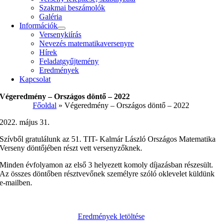
Szakmai beszámolók
Galéria
Információk
Versenykiírás
Nevezés matematika­versenyre
Hírek
Feladatgyűjtemény
Eredmények
Kapcsolat
Végeredmény – Országos döntő – 2022
Főoldal
»
Végeredmény – Országos döntő – 2022
2022. május 31.
Szívből gratulálunk az 51. TIT- Kalmár László Országos Matematika
Verseny döntőjében részt vett versenyzőknek.
Minden évfolyamon az első 3 helyezett komoly díjazásban részesült.
Az összes döntőben résztvevőnek személyre szóló oklevelet küldünk
e-mailben.
Eredmények letöltése