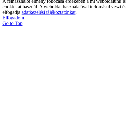
A felhasználói élmény fokozása érdekében a mi weboldalunk is
cookiekat használ. A weboldal használatával tudomásul veszi és
elfogadja
adatkezelési tájékoztatónkat
.
Elfogadom
Go to Top