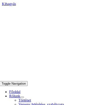
Kihagyás
Toggle Navigation
Főoldal
Rólunk
Történet
Verseny felépítése, szabályzata