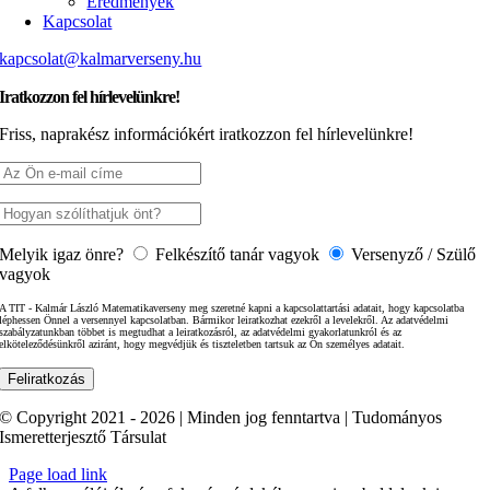
Eredmények
Kapcsolat
kapcsolat@kalmarverseny.hu
Iratkozzon fel hírlevelünkre!
Friss, naprakész információkért iratkozzon fel hírlevelünkre!
Melyik igaz önre?
Felkészítő tanár vagyok
Versenyző / Szülő
vagyok
A TIT - Kalmár László Matematikaverseny meg szeretné kapni a kapcsolattartási adatait, hogy kapcsolatba
léphessen Önnel a versennyel kapcsolatban. Bármikor leiratkozhat ezekről a levelekről. Az adatvédelmi
szabályzatunkban többet is megtudhat a leiratkozásról, az adatvédelmi gyakorlatunkról és az
elköteleződésünkről aziránt, hogy megvédjük és tiszteletben tartsuk az Ön személyes adatait.
© Copyright 2021 - 2026 | Minden jog fenntartva | Tudományos
Ismeretterjesztő Társulat
Page load link