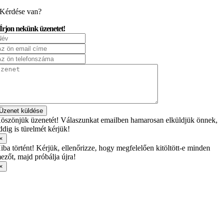
Kérdése van?
Írjon nekünk üzenetet!
Üzenet küldése
öszönjük üzenetét! Válaszunkat emailben hamarosan elküldjük önnek,
ddig is türelmét kérjük!
×
iba történt! Kérjük, ellenőrizze, hogy megfelelően kitöltött-e minden
ezőt, majd próbálja újra!
×