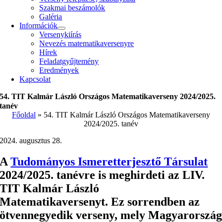
Szakmai beszámolók
Galéria
Információk
Versenykiírás
Nevezés matematika­versenyre
Hírek
Feladatgyűjtemény
Eredmények
Kapcsolat
54. TIT Kalmár László Országos Matematikaverseny 2024/2025.
tanév
Főoldal
»
54. TIT Kalmár László Országos Matematikaverseny
2024/2025. tanév
2024. augusztus 28.
A
Tudományos Ismeretterjesztő Társulat
2024/2025. tanévre is meghirdeti az LIV.
TIT Kalmár László
Matematikaversenyt. Ez sorrendben az
ötvennegyedik verseny, mely Magyarorszá