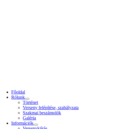
Főoldal
Rólunk
Történet
Verseny felépítése, szabályzata
Szakmai beszámolók
Galéria
Információk
Versenykiírás