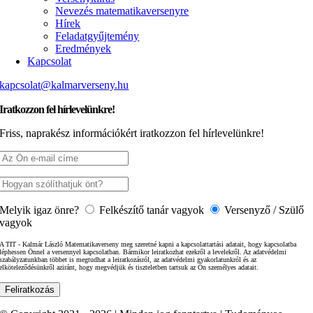
Nevezés matematika­versenyre
Hírek
Feladatgyűjtemény
Eredmények
Kapcsolat
kapcsolat@kalmarverseny.hu
Iratkozzon fel hírlevelünkre!
Friss, naprakész információkért iratkozzon fel hírlevelünkre!
Melyik igaz önre?
Felkészítő tanár vagyok
Versenyző / Szülő
vagyok
A TIT - Kalmár László Matematikaverseny meg szeretné kapni a kapcsolattartási adatait, hogy kapcsolatba
léphessen Önnel a versennyel kapcsolatban. Bármikor leiratkozhat ezekről a levelekről. Az adatvédelmi
szabályzatunkban többet is megtudhat a leiratkozásról, az adatvédelmi gyakorlatunkról és az
elköteleződésünkről aziránt, hogy megvédjük és tiszteletben tartsuk az Ön személyes adatait.