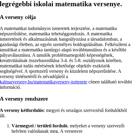
legrégebbi iskolai matematika versenye.
A verseny célja
A matematikai tudományos ismeretek terjesztése, a matematika
népszerűsítése, matematika tehetséggondozás. A matematika
ismeretének és alkalmazásának hangsúlyozása a társadalomban, a
gazdasági életben, az egyén személyes boldogulásában. Felkészíteni a
tanulókat a matematika tantárgyi alapú továbbtanulásra és a későbbi
pályaválasztásra. A tanulók problémamegoldó képességének,
kreativitásának összehasonlítása 3-4. és 5-8. osztályosok körében,
matematikai tudás mérésének lehetősége objektív eszközök
segítségével. A sportszerű verseny és küzdelem népszerűsítése. A
verseny történetéről és névadójáról a
kalmarverseny.hu/matematikaverseny-tortenete
címen található további
információ.
A verseny rendszere
A verseny kétfordulós
: megyei és országos szervezésű fordulókból
áll.
Várm
egyei / területi forduló
, melyeket a verseny szervezői
helyben valósítanak meg. A versenyre