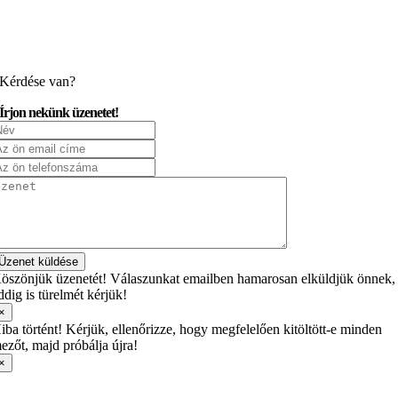
Kérdése van?
Írjon nekünk üzenetet!
Üzenet küldése
öszönjük üzenetét! Válaszunkat emailben hamarosan elküldjük önnek,
ddig is türelmét kérjük!
×
iba történt! Kérjük, ellenőrizze, hogy megfelelően kitöltött-e minden
ezőt, majd próbálja újra!
×