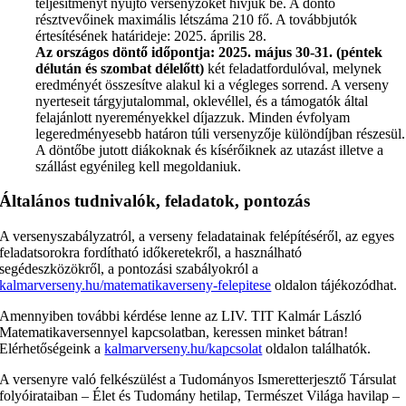
teljesítményt nyújtó versenyzőket hívjuk be. A döntő
résztvevőinek maximális létszáma 210 fő. A továbbjutók
értesítésének határideje: 2025. április 28.
Az országos döntő időpontja: 2025. május 30-31. (péntek
délután és szombat délelőtt)
két feladatfordulóval, melynek
eredményét összesítve alakul ki a végleges sorrend. A verseny
nyerteseit tárgyjutalommal, oklevéllel, és a támogatók által
felajánlott nyereményekkel díjazzuk. Minden évfolyam
legeredményesebb határon túli versenyzője különdíjban részesül.
A döntőbe jutott diákoknak és kísérőiknek az utazást illetve a
szállást egyénileg kell megoldaniuk.
Általános tudnivalók, feladatok, pontozás
A versenyszabályzatról, a verseny feladatainak felépítéséről, az egyes
feladatsorokra fordítható időkeretekről, a használható
segédeszközökről, a pontozási szabályokról a
kalmarverseny.hu/matematikaverseny-felepitese
oldalon tájékozódhat.
Amennyiben további kérdése lenne az LIV. TIT Kalmár László
Matematikaversennyel kapcsolatban, keressen minket bátran!
Elérhetőségeink a
kalmarverseny.hu/kapcsolat
oldalon találhatók.
A versenyre való felkészülést a Tudományos Ismeretterjesztő Társulat
folyóirataiban – Élet és Tudomány hetilap, Természet Világa havilap –