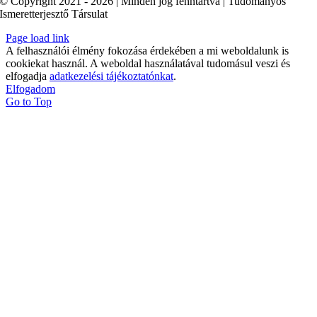
© Copyright 2021 - 2026 | Minden jog fenntartva | Tudományos
Ismeretterjesztő Társulat
Page load link
A felhasználói élmény fokozása érdekében a mi weboldalunk is
cookiekat használ. A weboldal használatával tudomásul veszi és
elfogadja
adatkezelési tájékoztatónkat
.
Elfogadom
Go to Top