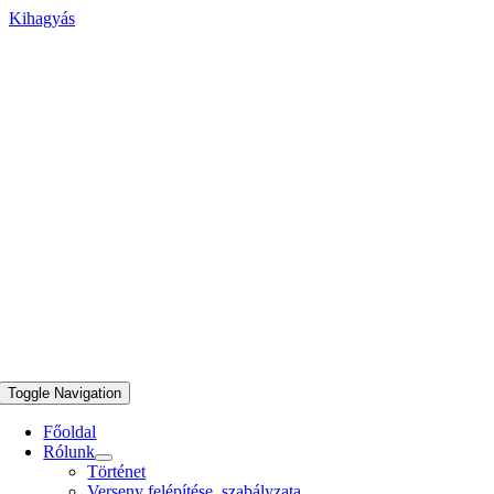
Kihagyás
Toggle Navigation
Főoldal
Rólunk
Történet
Verseny felépítése, szabályzata