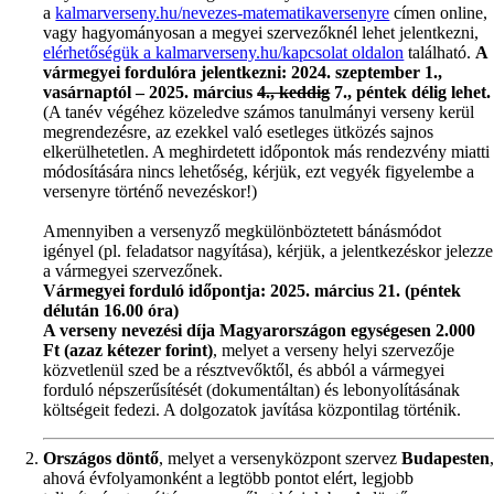
a
kalmarverseny.hu/nevezes-matematikaversenyre
címen online,
vagy hagyományosan a megyei szervezőknél lehet jelentkezni,
elérhetőségük a kalmarverseny.hu/kapcsolat oldalon
található.
A
vármegyei fordulóra jelentkezni: 2024. szeptember 1.,
vasárnaptól – 2025. március
4., keddig
7., péntek délig lehet.
(A tanév végéhez közeledve számos tanulmányi verseny kerül
megrendezésre, az ezekkel való esetleges ütközés sajnos
elkerülhetetlen. A meghirdetett időpontok más rendezvény miatti
módosítására nincs lehetőség, kérjük, ezt vegyék figyelembe a
versenyre történő nevezéskor!)
Amennyiben a versenyző megkülönböztetett bánásmódot
igényel (pl. feladatsor nagyítása), kérjük, a jelentkezéskor jelezze
a vármegyei szervezőnek.
Vármegyei forduló időpontja: 2025. március 21. (péntek
délután 16.00 óra)
A verseny nevezési díja Magyarországon egységesen 2.000
Ft (azaz kétezer forint)
,
melyet a verseny helyi szervezője
közvetlenül szed be a résztvevőktől, és abból a vármegyei
forduló népszerűsítését (dokumentáltan) és lebonyolításának
költségeit fedezi. A dolgozatok javítása központilag történik.
Országos döntő
, melyet a versenyközpont szervez
Budapesten
ahová évfolyamonként a legtöbb pontot elért, legjobb