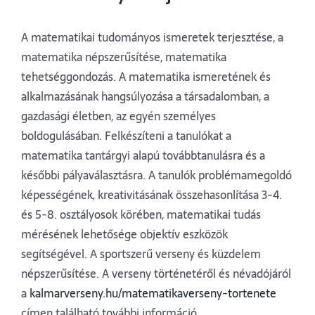
A matematikai tudományos ismeretek terjesztése, a
matematika népszerűsítése, matematika
tehetséggondozás. A matematika ismeretének és
alkalmazásának hangsúlyozása a társadalomban, a
gazdasági életben, az egyén személyes
boldogulásában. Felkészíteni a tanulókat a
matematika tantárgyi alapú továbbtanulásra és a
későbbi pályaválasztásra. A tanulók problémamegoldó
képességének, kreativitásának összehasonlítása 3-4.
és 5-8. osztályosok körében, matematikai tudás
mérésének lehetősége objektív eszközök
segítségével. A sportszerű verseny és küzdelem
népszerűsítése. A verseny történetéről és névadójáról
a
kalmarverseny.hu/matematikaverseny-tortenete
címen található további információ.