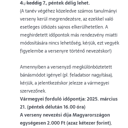
4., keddig
7., péntek délig lehet.
(A tanév végéhez közeledve számos tanulmányi
verseny kerül megrendezésre, az ezekkel való
esetleges ütközés sajnos elkerülhetetlen. A
meghirdetett időpontok más rendezvény miatti
módosítására nincs lehetőség, kérjük, ezt vegyék
figyelembe a versenyre történő nevezéskor!)
Amennyiben a versenyző megkülönböztetett
bánásmódot igényel (pl. feladatsor nagyítása),
kérjük, a jelentkezéskor jelezze a vármegyei
szervezőnek.
Vármegyei forduló időpontja: 2025. március
21. (péntek délután 16.00 óra)
A verseny nevezési díja Magyarországon
egységesen 2.000 Ft (azaz kétezer forint)
,